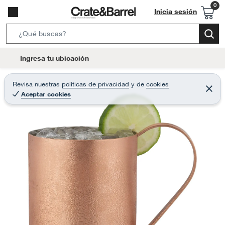
Inicia sesión
S
e
l
Ingresa tu ubicación
a
o
r
c
Revisa nuestras
políticas de privacidad
y
de
cookies
c
C
a
Aceptar cookies
e
h
r
t
r
B
a
i
r
a
o
r
n
-
i
c
o
n