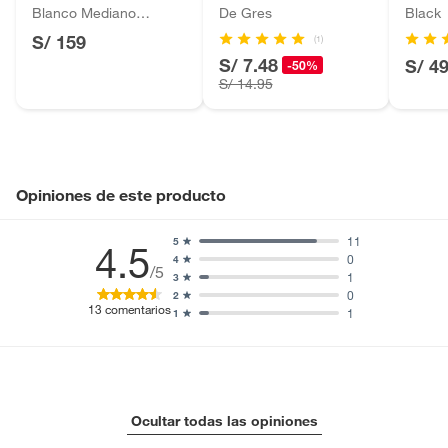
Blanco Mediano
De Gres
Black
Motocicletas y bicicletas motorizadas.
AIRSCAPE
S/ 159
(1)
Licores y cigarros electrónicos.
S/ 7.48
S/ 4
-50%
S/ 14.95
Opiniones de este producto
11
5
4.5
0
4
/5
1
3
0
2
13
comentarios
1
1
Ocultar todas las opiniones