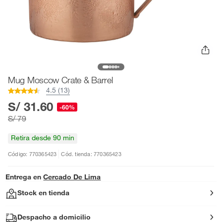
Mug Moscow Crate & Barrel
4.5 (13)
S/ 31.60
-60%
S/ 79
Retira desde 90 min
Código: 770365423
Cód. tienda: 770365423
Entrega en
Cercado De Lima
Stock en tienda
Despacho a domicilio