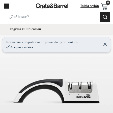
Inicia sesión
S
e
l
Ingresa tu ubicación
a
o
r
c
Revisa nuestras
políticas de privacidad
y
de
cookies
c
C
a
Aceptar cookies
e
h
r
t
r
B
a
i
r
a
o
r
n
-
i
c
o
n