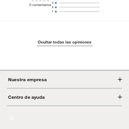
3
0
comentarios
2
1
Ocultar todas las opiniones
Nuestra empresa
Centro de ayuda
Acerca de Crate
Tiendas
Cambios y devoluciones
Libro de Reclamaciones