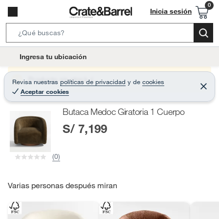
Inicia sesión
S
e
l
Ingresa tu ubicación
a
o
r
c
Producto sin stock :(
Revisa nuestras
políticas de privacidad
y
de
cookies
c
C
a
Aceptar cookies
e
h
r
t
r
B
Butaca Medoc Giratoria 1 Cuerpo
a
i
r
a
S/ 7,199
o
r
n
-
(0)
i
c
o
Varias personas después miran
n