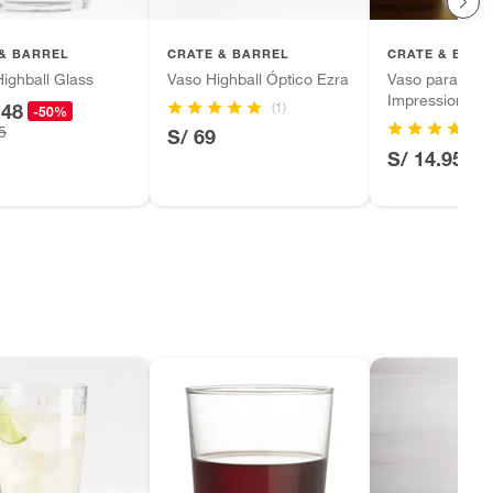
& BARREL
CRATE & BARREL
CRATE & BARR
ighball Glass
Vaso Highball Óptico Ezra
Vaso para Ref
Impressions
(1)
.48
-50%
(1
5
S/ 69
S/ 14.95