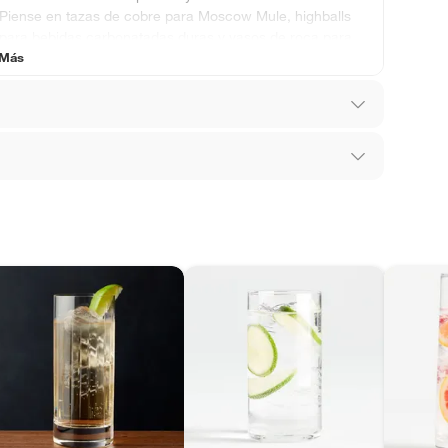
Piense en tazas de cobre para Moscow Mule, highballs
para bebidas carbonatadas duras y vasos de roca para
 Más
mezclas a base de whisky.
los recibes para hacer una devolución.
 diferentes, otras con restricciones y algunas
son:
ra lavavajillas
edores tienen:
ros productos para asfalto, hormigón, albañilería.
ría
tros productos para asfalto.
ésticos, tecnología, línea blanca, colchones, muebles,