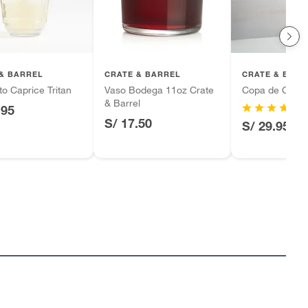
& BARREL
CRATE & BARREL
CRATE & BARR
to Caprice Tritan
Vaso Bodega 11oz Crate
Copa de Cham
& Barrel
.95
S/ 17.50
S/ 29.95