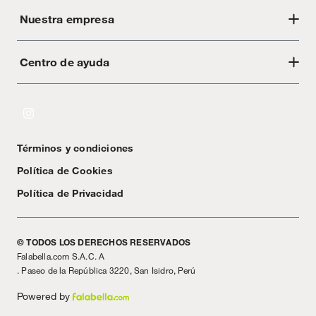
Nuestra empresa
Centro de ayuda
Acerca de Crate
Tiendas
Cambios y devoluciones
Libro de Reclamaciones
Términos y condiciones
Textos Legales
Política de Cookies
Política de Privacidad
© TODOS LOS DERECHOS RESERVADOS
Falabella.com S.A.C. A
. Paseo de la República 3220, San Isidro, Perú
Powered by