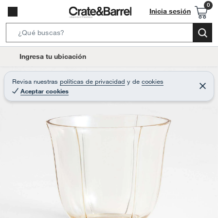
Inicia sesión
S
e
l
Ingresa tu ubicación
a
o
r
c
Revisa nuestras
políticas de privacidad
y
de
cookies
c
C
a
Aceptar cookies
e
h
r
t
r
B
a
i
r
a
o
r
n
-
i
c
o
n