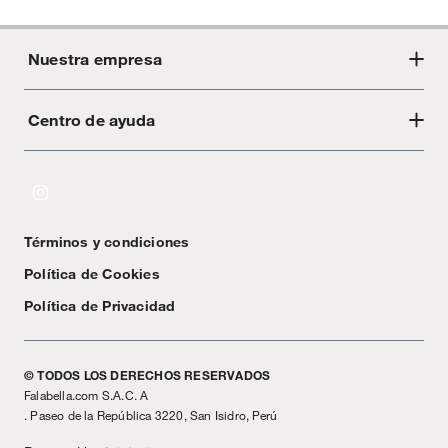
Nuestra empresa
Centro de ayuda
Acerca de Crate
Tiendas
Cambios y devoluciones
Libro de Reclamaciones
Términos y condiciones
Textos Legales
Política de Cookies
Política de Privacidad
© TODOS LOS DERECHOS RESERVADOS
Falabella.com S.A.C. A
. Paseo de la República 3220, San Isidro, Perú