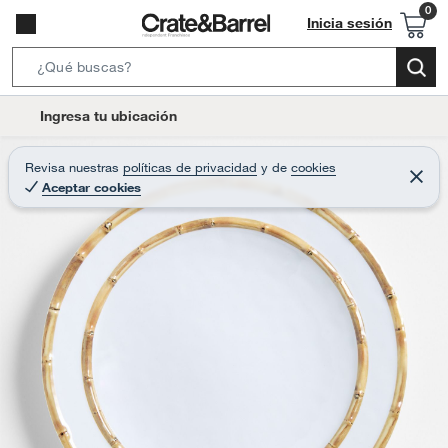
Inicia sesión
S
e
l
Ingresa tu ubicación
a
o
r
c
Revisa nuestras
políticas de privacidad
y
de
cookies
c
C
a
Aceptar cookies
e
h
r
t
r
B
a
i
r
a
o
r
n
-
i
c
o
n