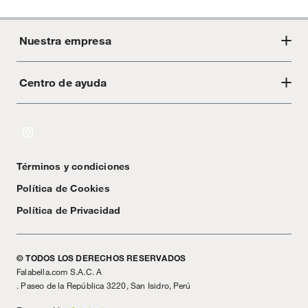
Nuestra empresa
Centro de ayuda
Acerca de Crate
Tiendas
Cambios y devoluciones
Libro de Reclamaciones
Términos y condiciones
Textos Legales
Política de Cookies
Política de Privacidad
© TODOS LOS DERECHOS RESERVADOS
Falabella.com S.A.C. A
. Paseo de la República 3220, San Isidro, Perú