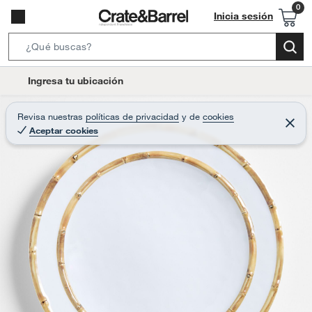
Inicia sesión
S
e
l
Ingresa tu ubicación
a
o
r
c
Revisa nuestras
políticas de privacidad
y
de
cookies
c
C
a
Aceptar cookies
e
h
r
t
r
B
a
i
r
a
o
r
n
-
i
c
o
n