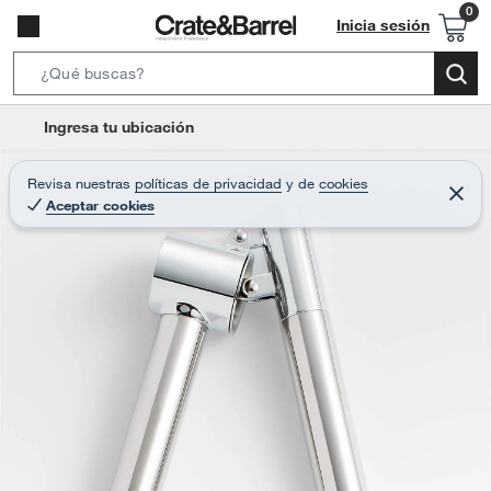
Inicia sesión
S
e
l
Ingresa tu ubicación
a
o
r
c
Revisa nuestras
políticas de privacidad
y
de
cookies
c
C
a
Aceptar cookies
e
h
r
t
r
B
a
i
r
a
o
r
n
-
i
c
o
n