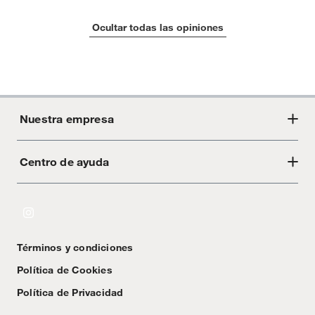
Ocultar todas las opiniones
Nuestra empresa
Centro de ayuda
Acerca de Crate
Tiendas
Cambios y devoluciones
Libro de Reclamaciones
Términos y condiciones
Textos Legales
Política de Cookies
Política de Privacidad