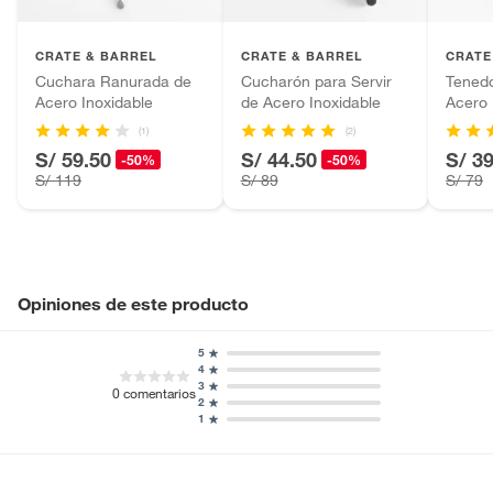
Plantas.
Productos que hayan sido previamente instalados.
CRATE & BARREL
CRATE & BARREL
CRATE
Baterías de auto.
Cuchara Ranurada de
Cucharón para Servir
Tenedo
Acero Inoxidable
de Acero Inoxidable
Acero 
Motocicletas y bicicletas motorizadas.
Licores y cigarros electrónicos.
(1)
(2)
S/ 59.50
S/ 44.50
S/ 3
-50%
-50%
S/ 119
S/ 89
S/ 79
Opiniones de este producto
5
4
3
0
comentarios
2
1