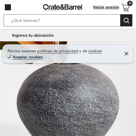
Inicia sesión
S
e
l
Ingresa tu ubicación
a
o
r
c
Revisa nuestras
políticas de privacidad
y
de
cookies
c
C
a
Aceptar cookies
e
h
r
t
r
B
a
i
r
a
o
r
n
-
i
c
o
n