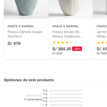
Productos hechos a medida.
Pinturas de color a pedido.
Plantas.
Productos que hayan sido previamente instalados.
CRATE & BARREL
CRATE & BARREL
CRATE
Baterías de auto.
Florero Ophelia Ocean
Florero Ancien By
Jarrón
32x43cm
Athena Calderone
White
Motocicletas y bicicletas motorizadas.
43cm
S/ 419
Licores y cigarros electrónicos.
(1)
S/ 384.30
S/ 4
-30%
S/ 549
S/ 599
Opiniones de este producto
5
4
3
0
comentarios
2
1