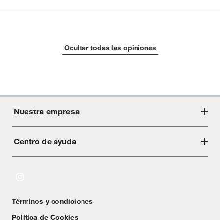
Ocultar todas las opiniones
Nuestra empresa
Centro de ayuda
Acerca de Crate
Tiendas
Cambios y devoluciones
Libro de Reclamaciones
Términos y condiciones
Textos Legales
Política de Cookies