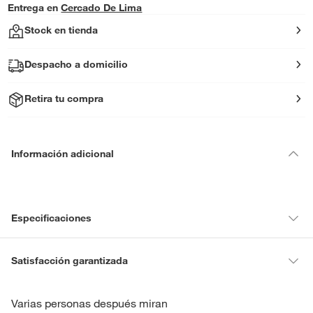
Entrega en
Cercado De Lima
Stock en tienda
Despacho a domicilio
Retira tu compra
Información adicional
Especificaciones
Hecho en
India
Satisfacción garantizada
La mayoría de los productos tienen
30 días desde que los recibes
para hacer una devolución.
Varias personas después miran
Detalle de la
La garantía se ajusta a