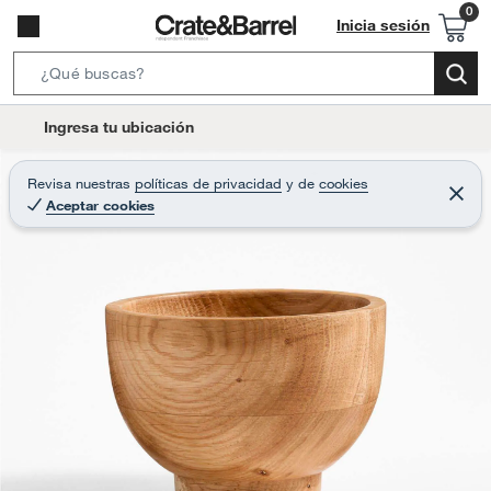
Inicia sesión
S
e
l
Ingresa tu ubicación
a
o
r
c
Revisa nuestras
políticas de privacidad
y
de
cookies
c
C
a
Aceptar cookies
e
h
r
t
r
B
a
i
r
a
o
r
n
-
i
c
o
n