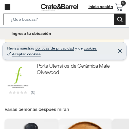
Inicia sesión
S
e
l
Ingresa tu ubicación
a
o
r
c
Producto sin stock :(
Revisa nuestras
políticas de privacidad
y
de
cookies
c
C
a
Aceptar cookies
e
h
r
t
r
B
Porta Utensilios de Cerámica Mate
a
i
r
a
Olivewood
o
r
n
-
(0)
i
c
o
Varias personas después miran
n