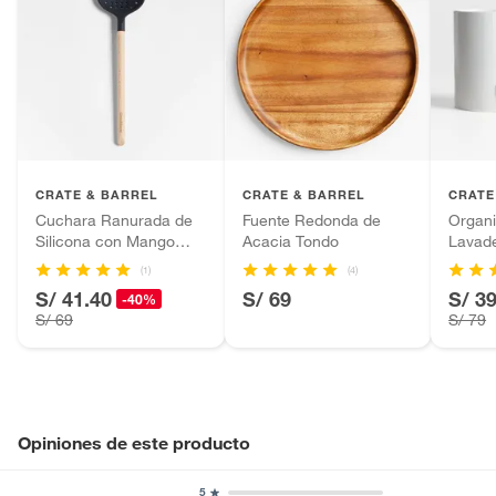
CRATE & BARREL
CRATE & BARREL
CRATE
Cuchara Ranurada de
Fuente Redonda de
Organi
Silicona con Mango
Acacia Tondo
Lavad
Madera
Chet
(1)
(4)
S/ 41.40
S/ 69
S/ 3
-40%
S/ 69
S/ 79
Opiniones de este producto
5