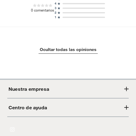
4
3
0
comentarios
2
1
Ocultar todas las opiniones
Nuestra empresa
Centro de ayuda
Acerca de Crate
Tiendas
Cambios y devoluciones