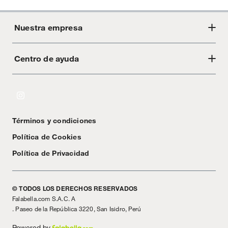
Nuestra empresa
Centro de ayuda
Acerca de Crate
Tiendas
Cambios y devoluciones
Libro de Reclamaciones
Términos y condiciones
Textos Legales
Política de Cookies
Política de Privacidad
© TODOS LOS DERECHOS RESERVADOS
Falabella.com S.A.C. A
. Paseo de la República 3220, San Isidro, Perú
Powered by