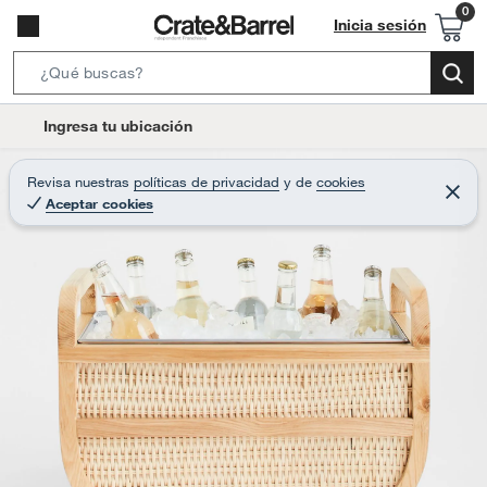
Inicia sesión
S
e
l
Ingresa tu ubicación
a
o
r
c
Revisa nuestras
políticas de privacidad
y
de
cookies
c
C
a
Aceptar cookies
e
h
r
t
r
B
a
i
r
a
o
r
n
-
i
c
o
n