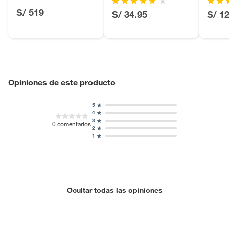
(9)
S/ 519
Licores y cigarros electrónicos.
S/ 34.95
S/ 1
Opiniones de este producto
5
4
3
0
comentarios
2
1
Ocultar todas las opiniones