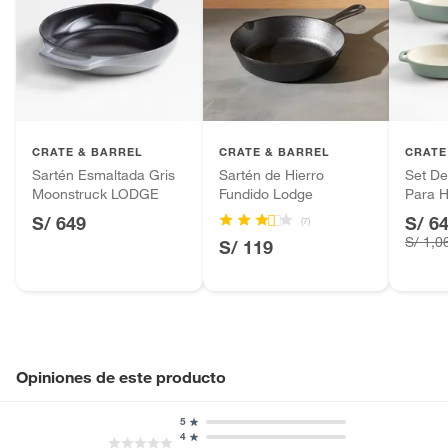
CRATE & BARREL
CRATE & BARREL
CRATE
Sartén Esmaltada Gris
Sartén de Hierro
Set De
Moonstruck LODGE
Fundido Lodge
Para 
S/ 649
S/ 6
(7)
S/ 1,0
S/ 119
Opiniones de este producto
5
4