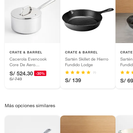
CRATE & BARREL
CRATE & BARREL
CRATE
Cacerola Evencook
Sartén Skillet de Hierro
Sartén
Core De Aero
Fundido Lodge
Fundi
Inoxidable
S/ 524.30
(1)
-30%
S/ 749
S/ 139
S/ 6
Más opciones similares