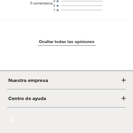
3
0
comentarios
2
1
Ocultar todas las opiniones
Nuestra empresa
Centro de ayuda
Acerca de Crate
Tiendas
Cambios y devoluciones
Libro de Reclamaciones