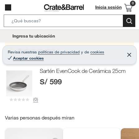
Inicia sesión
S
e
l
Ingresa tu ubicación
a
o
r
c
Producto sin stock :(
Revisa nuestras
políticas de privacidad
y
de
cookies
c
C
a
Aceptar cookies
e
h
r
t
r
B
Sartén EvenCook de Cerámica 25cm
a
i
r
a
S/ 599
o
r
n
-
(0)
i
c
o
Varias personas después miran
n