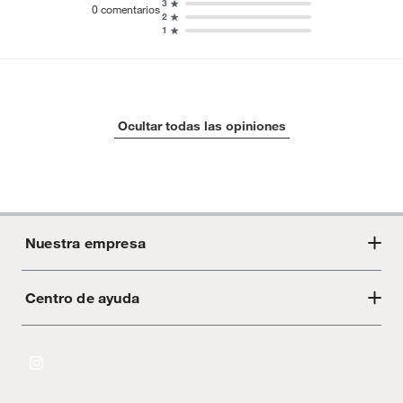
3
0
comentarios
2
1
Ocultar todas las opiniones
Nuestra empresa
Centro de ayuda
Acerca de Crate
Tiendas
Cambios y devoluciones
Libro de Reclamaciones