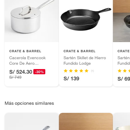
CRATE & BARREL
CRATE & BARREL
CRATE
Cacerola Evencook
Sartén Skillet de Hierro
Sartén
Core De Aero
Fundido Lodge
Fundi
Inoxidable
S/ 524.30
(1)
-30%
S/ 749
S/ 139
S/ 6
Más opciones similares