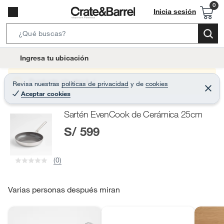
Inicia sesión
S
e
l
Ingresa tu ubicación
a
o
r
c
Producto sin stock :(
Revisa nuestras
políticas de privacidad
y
de
cookies
c
C
a
Aceptar cookies
e
h
r
t
r
B
Sartén EvenCook de Cerámica 25cm
a
i
r
a
S/ 599
o
r
n
-
(0)
i
c
o
Varias personas después miran
n