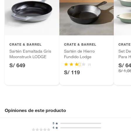
CRATE & BARREL
CRATE & BARREL
CRATE
Sartén Esmaltada Gris
Sartén de Hierro
Set De
Moonstruck LODGE
Fundido Lodge
Para 
S/ 649
S/ 6
(7)
S/ 1,0
S/ 119
Opiniones de este producto
5
4