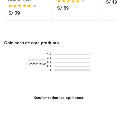
Motocicletas y bicicletas motorizadas.
S/ 1
(2)
(4)
Licores y cigarros electrónicos.
S/ 59
S/ 69
Opiniones de este producto
5
4
3
0
comentarios
2
1
Ocultar todas las opiniones