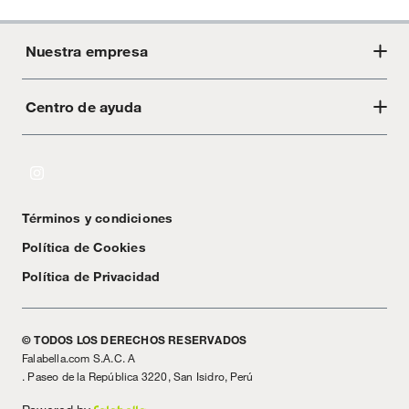
Nuestra empresa
Centro de ayuda
Acerca de Crate
Tiendas
Cambios y devoluciones
Libro de Reclamaciones
Términos y condiciones
Textos Legales
Política de Cookies
Política de Privacidad
© TODOS LOS DERECHOS RESERVADOS
Falabella.com S.A.C. A
. Paseo de la República 3220, San Isidro, Perú