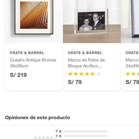
Ancho
24cm
baño con señales de uso, sin empaques, etiquetas o sellos.
Alimentos, bebidas, fórmulas y leches para bebés.
Productos hechos a medida.
Alto
24cm
Pinturas de color a pedido.
Plantas.
Capacidad de fotos
1
Productos que hayan sido previamente instalados.
CRATE & BARREL
CRATE & BARREL
CRATE
Baterías de auto.
Cuadro Antique Bronze
Marco de Fotos de
Marco 
Motocicletas y bicicletas motorizadas.
38x38cm
Bloque Acrílico
34x39
Licores y cigarros electrónicos.
12x17cm
S/ 219
(6)
S/ 79
S/ 7
Opiniones de este producto
5
4