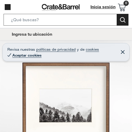
Inicia sesión
S
e
l
Ingresa tu ubicación
a
o
r
c
Revisa nuestras
políticas de privacidad
y
de
cookies
c
C
a
Aceptar cookies
e
h
r
t
r
B
a
i
r
a
o
r
n
-
i
c
o
n