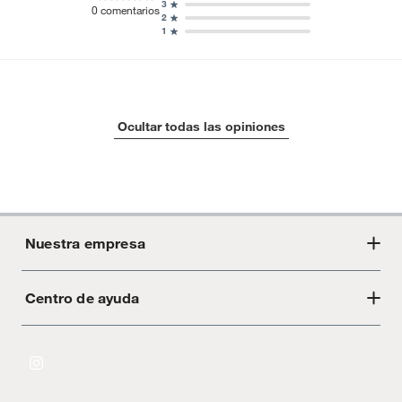
3
0
comentarios
2
1
Ocultar todas las opiniones
Nuestra empresa
Centro de ayuda
Acerca de Crate
Tiendas
Cambios y devoluciones
Libro de Reclamaciones