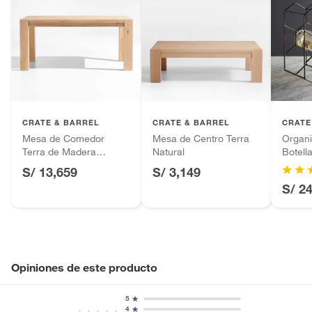
CRATE & BARREL
CRATE & BARREL
CRATE
Mesa de Comedor
Mesa de Centro Terra
Organi
Terra de Madera
Natural
Botell
Maciza de Roble
S/ 13,659
S/ 3,149
Blanco Natural (6 a 8
S/ 2
Puestos)
Opiniones de este producto
5
4