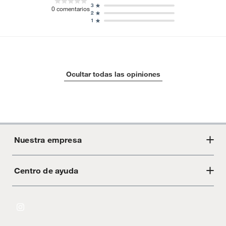
3
0
comentarios
2
1
Ocultar todas las opiniones
Nuestra empresa
Centro de ayuda
Acerca de Crate
Tiendas
Cambios y devoluciones
Libro de Reclamaciones