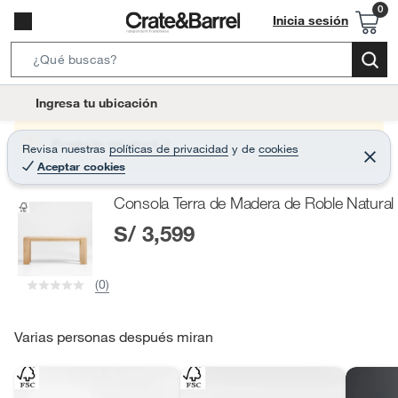
Inicia sesión
S
e
l
Ingresa tu ubicación
a
o
r
c
Producto sin stock :(
Revisa nuestras
políticas de privacidad
y
de
cookies
c
C
a
Aceptar cookies
e
h
r
t
r
B
Consola Terra de Madera de Roble Natural
a
i
r
a
S/ 3,599
o
r
n
-
(0)
i
c
o
Varias personas después miran
n