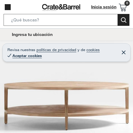
Inicia sesión
S
e
l
Ingresa tu ubicación
a
o
r
c
Revisa nuestras
políticas de privacidad
y
de
cookies
c
C
a
Aceptar cookies
e
h
r
t
r
B
a
i
r
a
o
r
n
-
i
c
o
n