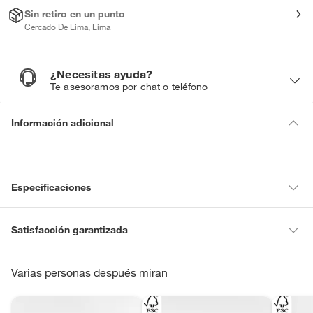
Sin retiro en un punto
Cercado De Lima, Lima
¿Necesitas ayuda?
¿
N
Te asesoramos por chat o teléfono
e
c
e
s
i
Información adicional
t
a
s
a
y
u
d
a
?
Especificaciones
Condicion del
Nuevo
Satisfacción garantizada
producto
La mayoría de los productos tienen
30 días desde que los recibes
para hacer una devolución.
Varias personas después miran
Detalle de la
La garantía se ajusta a
Sin embargo, tenemos categorías que cuentan con plazos diferentes,
garantía
nuestras políticas de cambios
otras con restricciones y algunas que no se pueden devolver ni