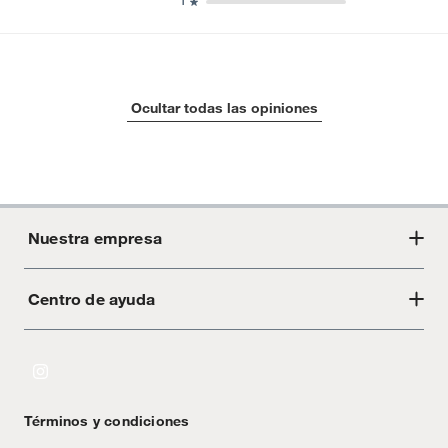
1
Ocultar todas las opiniones
Nuestra empresa
Centro de ayuda
Acerca de Crate
Tiendas
Cambios y devoluciones
Libro de Reclamaciones
Términos y condiciones
Textos Legales