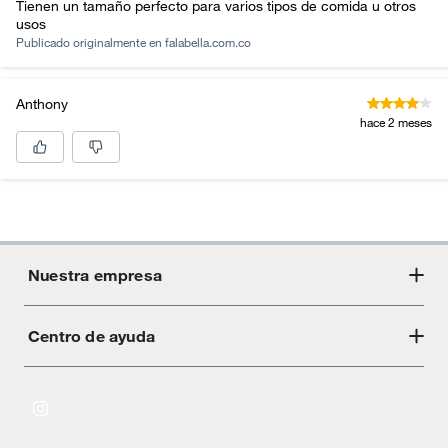
Tienen un tamaño perfecto para varios tipos de comida u otros
usos
Publicado originalmente en
falabella.com.co
Anthony
hace 2 meses
Nuestra empresa
Centro de ayuda
Acerca de Crate
Tiendas
Cambios y devoluciones
Libro de Reclamaciones