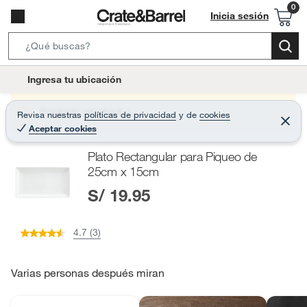
Inicia sesión
S
e
l
Ingresa tu ubicación
a
o
r
c
Producto sin stock :(
Revisa nuestras
políticas de privacidad
y
de
cookies
c
C
a
Aceptar cookies
e
h
r
t
r
B
Plato Rectangular para Piqueo de
a
i
r
a
25cm x 15cm
o
r
S/ 19.95
n
-
i
4.7 (3)
c
o
Varias personas después miran
n