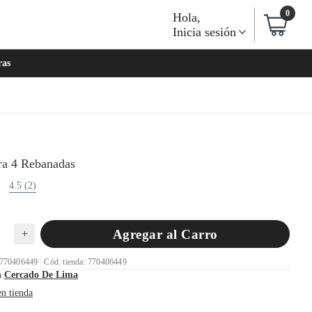
0
Hola
,
Inicia sesión
ras
ra 4 Rebanadas
4.5 (2)
Agregar al Carro
+
 770406449
Cód. tienda: 770406449
n
Cercado De Lima
en tienda