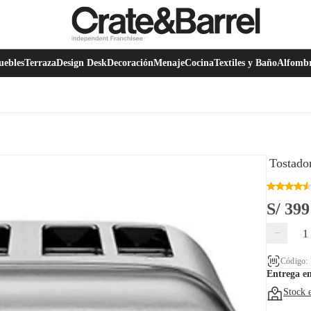
ebles
Terraza
Design Desk
Decoración
Menaje
Cocina
Textiles y Baño
Alfomb
Tostado
S/ 399
−
Código:
Entrega e
Stock 