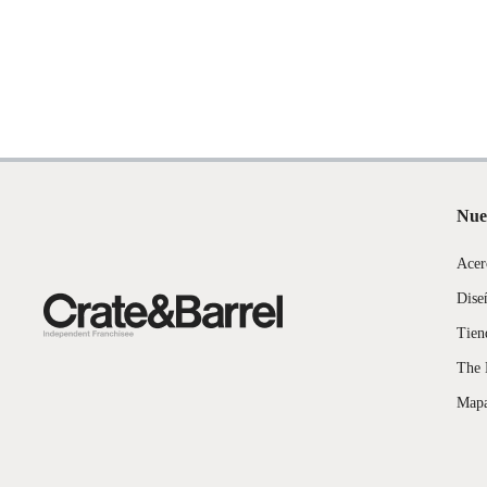
Nue
Acer
Dise
Tien
The 
Mapa