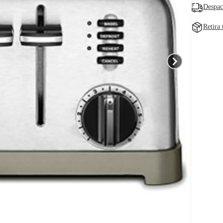
Despac
Retira