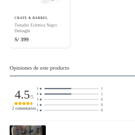
CRATE & BARREL
Tostador Eclettica Negro
Delonghi
S/ 399
Opiniones de este producto
1
5
4.5
1
4
/5
0
3
0
2
2
comentarios
0
1