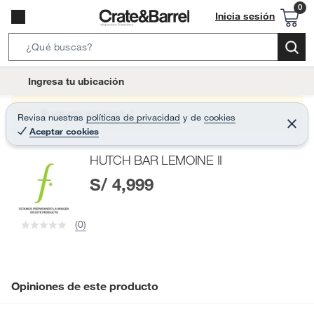
Inicia sesión
S
e
l
Ingresa tu ubicación
a
o
r
c
Producto sin stock :(
Revisa nuestras
políticas de privacidad
y
de
cookies
c
C
a
Aceptar cookies
e
h
r
t
r
B
HUTCH BAR LEMOINE II
a
i
r
a
S/ 4,999
o
r
n
-
(0)
i
c
o
n
Opiniones de este producto