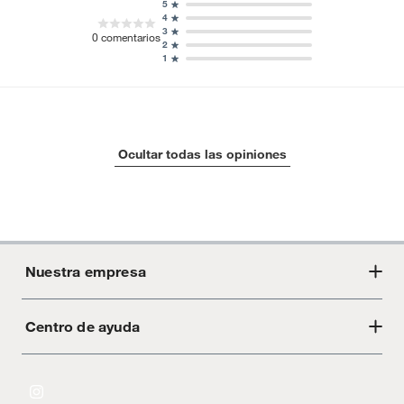
5
4
3
0
comentarios
2
1
Ocultar todas las opiniones
Nuestra empresa
Centro de ayuda
Acerca de Crate
Tiendas
Cambios y devoluciones