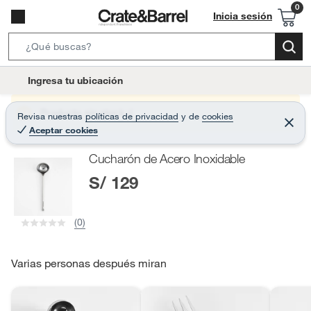
Inicia sesión
S
e
l
Ingresa tu ubicación
a
o
r
c
Producto sin stock :(
Revisa nuestras
políticas de privacidad
y
de
cookies
c
C
a
Aceptar cookies
e
h
r
t
r
B
Cucharón de Acero Inoxidable
a
i
r
a
S/ 129
o
r
n
-
(0)
i
c
o
Varias personas después miran
n