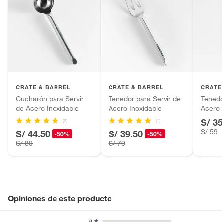
CRATE & BARREL
CRATE & BARREL
CRATE
Cucharón para Servir
Tenedor para Servir de
Tenedo
de Acero Inoxidable
Acero Inoxidable
Acero 
S/ 3
(2)
(1)
S/ 59
S/ 44.50
S/ 39.50
-50%
-50%
S/ 89
S/ 79
Opiniones de este producto
5