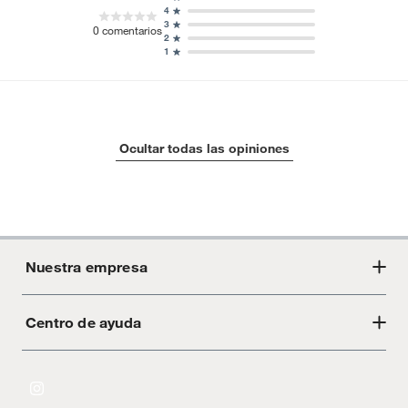
4
3
0
comentarios
2
1
Ocultar todas las opiniones
Nuestra empresa
Centro de ayuda
Acerca de Crate
Tiendas
Cambios y devoluciones