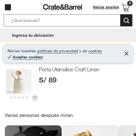
Inicia sesión
S
e
l
Ingresa tu ubicación
a
o
r
c
Producto sin stock :(
Revisa nuestras
políticas de privacidad
y
de
cookies
c
C
a
Aceptar cookies
e
h
r
t
r
B
Porta Utensilios Craft Linen
a
i
r
a
S/ 89
o
r
n
-
(0)
i
c
o
Varias personas después miran
n