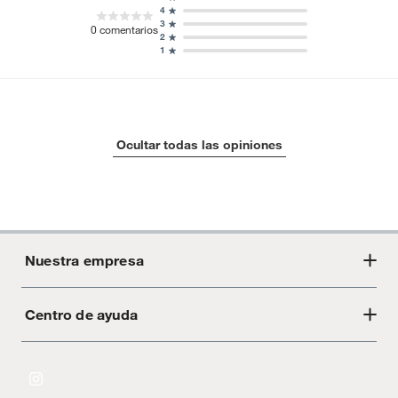
4
3
0
comentarios
2
1
Ocultar todas las opiniones
Nuestra empresa
Centro de ayuda
Acerca de Crate
Tiendas
Cambios y devoluciones