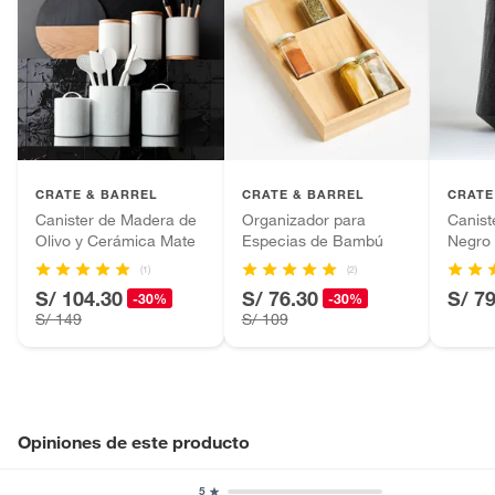
CRATE & BARREL
CRATE & BARREL
CRATE
Canister de Madera de
Organizador para
Canist
Olivo y Cerámica Mate
Especias de Bambú
Negro
(1)
(2)
S/ 104.30
S/ 76.30
S/ 7
-30%
-30%
S/ 149
S/ 109
Opiniones de este producto
5