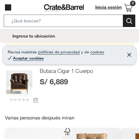
Inicia sesión
S
e
l
Ingresa tu ubicación
a
o
r
c
Producto sin stock :(
Revisa nuestras
políticas de privacidad
y
de
cookies
c
C
a
Aceptar cookies
e
h
r
t
r
B
Butaca Cigar 1 Cuerpo
a
i
r
a
S/ 6,889
o
r
n
-
(0)
i
c
o
Varias personas después miran
n