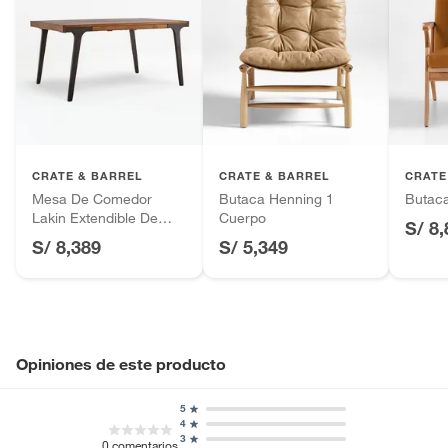
CRATE & BARREL
CRATE & BARREL
CRATE
Mesa De Comedor
Butaca Henning 1
Butaca
Lakin Extendible De
Cuerpo
S/ 8
Madera Teca (6 a 8
S/ 8,389
S/ 5,349
Puestos)
Opiniones de este producto
5
4
3
0
comentarios