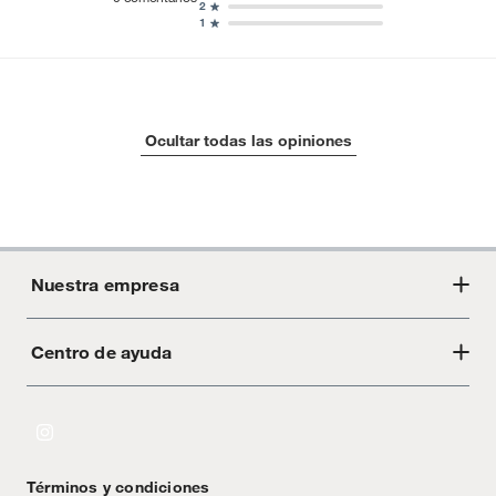
2
1
Ocultar todas las opiniones
Nuestra empresa
Centro de ayuda
Acerca de Crate
Tiendas
Cambios y devoluciones
Libro de Reclamaciones
Términos y condiciones