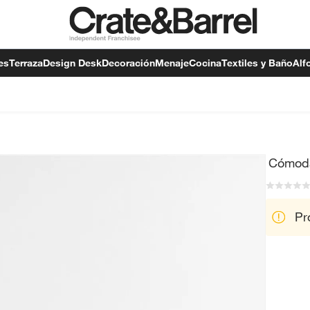
es
Terraza
Design Desk
Decoración
Menaje
Cocina
Textiles y Baño
Alf
Cómoda
Pr