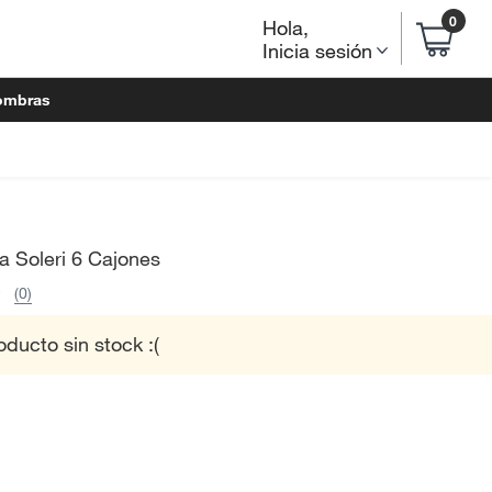
0
Hola
,
Inicia sesión
ombras
 Soleri 6 Cajones
(0)
oducto sin stock :(