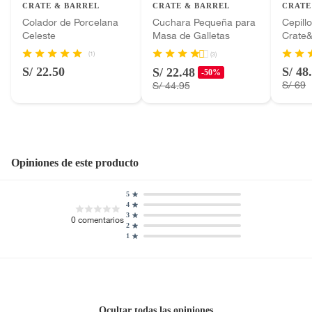
CRATE & BARREL
CRATE & BARREL
CRATE
Baterías de auto.
Colador de Porcelana
Cuchara Pequeña para
Cepill
Motocicletas y bicicletas motorizadas.
Celeste
Masa de Galletas
Crate&
Licores y cigarros electrónicos.
(1)
(3)
S/ 22.50
S/ 48
S/ 22.48
-50%
S/ 69
S/ 44.95
Opiniones de este producto
5
4
3
0
comentarios
2
1
Ocultar todas las opiniones