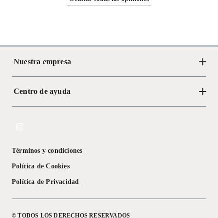
Nuestra empresa
Centro de ayuda
Acerca de Crate
Tiendas
Cambios y devoluciones
Libro de Reclamaciones
Términos y condiciones
Textos Legales
Política de Cookies
Política de Privacidad
© TODOS LOS DERECHOS RESERVADOS