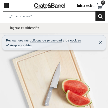
Inicia sesión
S
e
l
Ingresa tu ubicación
a
o
r
c
Revisa nuestras
políticas de privacidad
y
de
cookies
c
C
a
e
Aceptar cookies
h
r
t
r
B
a
i
r
a
o
r
n
-
i
c
o
n