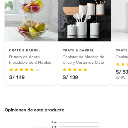
CRATE & BARREL
CRATE & BARREL
CRATE
Frutero de Acero
Canister de Madera de
Canist
Inoxidable de 2 Niveles
Olivo y Cerámica Mate
(18)
(1)
S/ 5
S/ 149
S/ 139
S/ 89
Opiniones de este producto
5
4