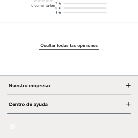
3
0
comentarios
2
1
Ocultar todas las opiniones
Nuestra empresa
Centro de ayuda
Acerca de Crate
Tiendas
Cambios y devoluciones
Libro de Reclamaciones