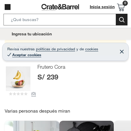
Inicia sesión
S
e
l
Ingresa tu ubicación
a
o
r
c
Producto sin stock :(
Revisa nuestras
políticas de privacidad
y
de
cookies
c
C
a
Aceptar cookies
e
h
r
t
r
B
Frutero Cora
a
i
r
a
S/ 239
o
r
n
-
(0)
i
c
o
Varias personas después miran
n