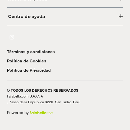
Centro de ayuda
Acerca de Crate
Tiendas
Cambios y devoluciones
Libro de Reclamaciones
Términos y condiciones
Textos Legales
Política de Cookies
Política de Privacidad
© TODOS LOS DERECHOS RESERVADOS
Falabella.com S.A.C. A
. Paseo de la República 3220, San Isidro, Perú
Powered by