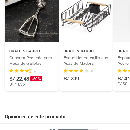
CRATE & BARREL
CRATE & BARREL
CRATE
Cuchara Pequeña para
Escurridor de Vajilla con
Espátu
Masa de Galletas
Asas de Madera
Acero 
(2)
(3)
S/ 239
S/ 4
S/ 22.48
-50%
S/ 59
S/ 44.95
Opiniones de este producto
3
5