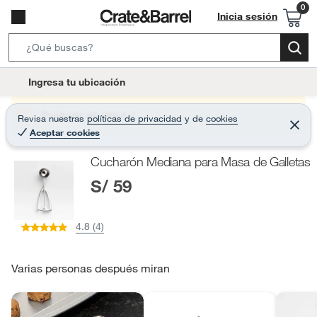
Inicia sesión
S
e
l
Ingresa tu ubicación
a
o
r
c
Producto sin stock :(
Revisa nuestras
políticas de privacidad
y
de
cookies
c
C
a
Aceptar cookies
e
h
r
t
r
B
Cucharón Mediana para Masa de Galletas
a
i
r
a
S/ 59
o
r
n
-
4.8 (4)
i
c
o
Varias personas después miran
n