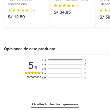
Impressions
Glenc
Motocicletas y bicicletas motorizadas.
(9)
HOCK
Licores y cigarros electrónicos.
(17)
S/ 34.95
S/ 12.50
S/ 5
Opiniones de este producto
1
5
5
0
4
/5
0
3
0
2
1
comentario
0
1
Ocultar todas las opiniones