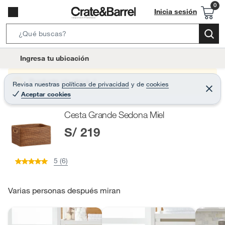
Inicia sesión
S
e
l
Ingresa tu ubicación
a
o
r
c
Producto sin stock :(
Revisa nuestras
políticas de privacidad
y
de
cookies
c
C
a
Aceptar cookies
e
h
r
t
r
B
Cesta Grande Sedona Miel
a
i
r
a
S/ 219
o
r
n
-
5 (6)
i
c
o
Varias personas después miran
n