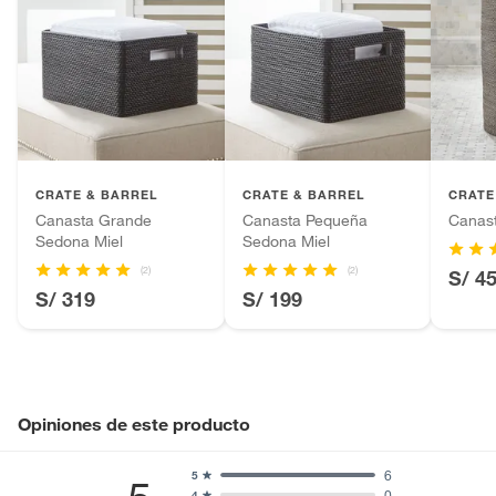
CRATE & BARREL
CRATE & BARREL
CRATE
Canasta Grande
Canasta Pequeña
Canas
Sedona Miel
Sedona Miel
(2)
(2)
S/ 4
S/ 319
S/ 199
Opiniones de este producto
6
5
0
4