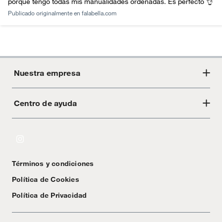
porque tengo todas mis manualidades ordenadas. Es perfecto 👌
Publicado originalmente en
falabella.com
Nuestra empresa
Centro de ayuda
Acerca de Crate
Tiendas
Cambios y devoluciones
Libro de Reclamaciones
Términos y condiciones
Textos Legales
Política de Cookies
Política de Privacidad