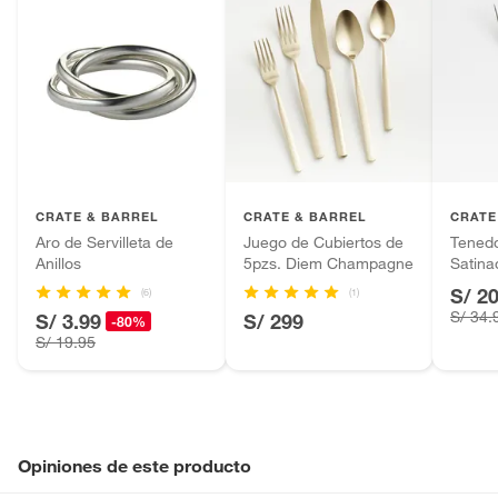
CRATE & BARREL
CRATE & BARREL
CRATE
Aro de Servilleta de
Juego de Cubiertos de
Tenedo
Anillos
5pzs. Diem Champagne
Satin
S/ 2
(6)
(1)
S/ 34.
S/ 3.99
S/ 299
-80%
S/ 19.95
Opiniones de este producto