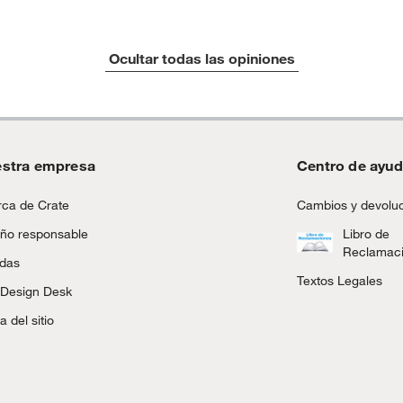
tros productos para asfalto.
Ocultar todas las opiniones
ésticos, tecnología, línea blanca, colchones, muebles,
inión
stra empresa
Centro de ayu
, suplementos alimenticios, vitaminas.
ca de Crate
Cambios y devolu
as de baño con señales de uso, sin empaques, etiquetas o
ño responsable
Libro de
Reclamac
ndas
Textos Legales
 Design Desk
 del sitio