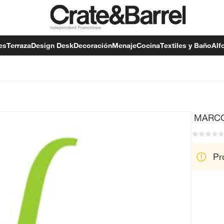
es
Terraza
Design Desk
Decoración
Menaje
Cocina
Textiles y Baño
Alf
MARCO
Pr