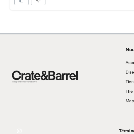
Nue
Acer
Dise
Tie
The
Mapa
Términ