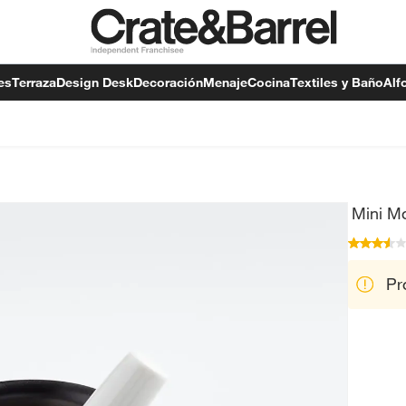
es
Terraza
Design Desk
Decoración
Menaje
Cocina
Textiles y Baño
Alf
Mini Mo
Pr