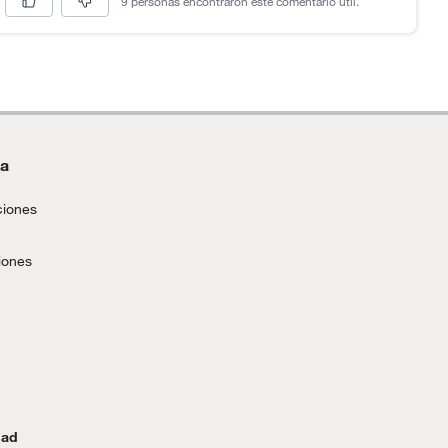
9 personas encontraron este comentario útil.
da
ciones
iones
dad