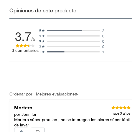
sellos.
Opiniones de este producto
Alimentos, bebidas, fórmulas y leches para bebés.
Productos hechos a medida.
Pinturas de color a pedido.
2
5
3.7
Plantas.
0
4
/5
0
3
Productos que hayan sido previamente instalados.
0
2
3
comentarios
Baterías de auto.
1
1
Motocicletas y bicicletas motorizadas.
Licores y cigarros electrónicos.
Ordenar por:
Mejores evaluaciones
Mortero
hace 3 años
por Jennifer
Mortero súper practico , no se impregna los olores súper fácil
de lavar