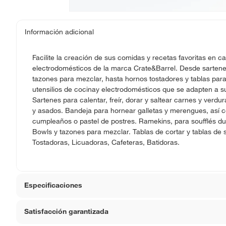
Información adicional
Facilite la creación de sus comidas y recetas favoritas en ca
electrodomésticos de la marca Crate&Barrel. Desde sartenes 
tazones para mezclar, hasta hornos tostadores y tablas para
utensilios de cocinay electrodomésticos que se adapten a su
Sartenes para calentar, freír, dorar y saltear carnes y verdu
y asados. Bandeja para hornear galletas y merengues, así 
cumpleaños o pastel de postres. Ramekins, para soufflés dul
Bowls y tazones para mezclar. Tablas de cortar y tablas de 
Tostadoras, Licuadoras, Cafeteras, Batidoras.
Especificaciones
Satisfacción garantizada
Material
Porcel