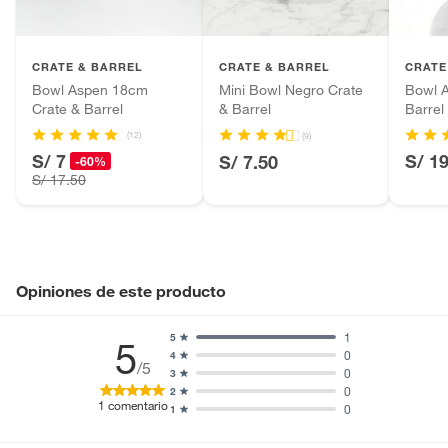
Plantas.
Productos que hayan sido previamente instalados.
CRATE & BARREL
CRATE & BARREL
CRATE
Baterías de auto.
Bowl Aspen 18cm
Mini Bowl Negro Crate
Bowl A
Motocicletas y bicicletas motorizadas.
Crate & Barrel
& Barrel
Barrel
Licores y cigarros electrónicos.
(12)
(9)
S/ 7
S/ 1
S/ 7.50
-60%
S/ 17.50
Opiniones de este producto
1
5
5
0
4
/5
0
3
0
2
1
comentario
0
1