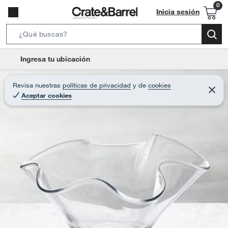
Inicia sesión
S
e
l
Ingresa tu ubicación
a
o
r
c
Revisa nuestras
políticas de privacidad
y
de
cookies
c
C
a
Aceptar cookies
e
h
r
t
r
B
a
i
r
a
o
r
n
-
i
c
o
n