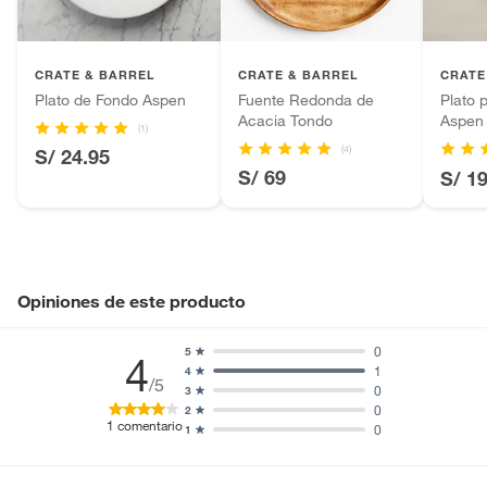
Pinturas de color a pedido.
Plantas.
Productos que hayan sido previamente instalados.
CRATE & BARREL
CRATE & BARREL
CRATE
Baterías de auto.
Plato de Fondo Aspen
Fuente Redonda de
Plato 
Acacia Tondo
Aspen
Motocicletas y bicicletas motorizadas.
(1)
(4)
Licores y cigarros electrónicos.
S/ 24.95
S/ 69
S/ 1
Opiniones de este producto
0
5
4
1
4
/5
0
3
0
2
1
comentario
0
1