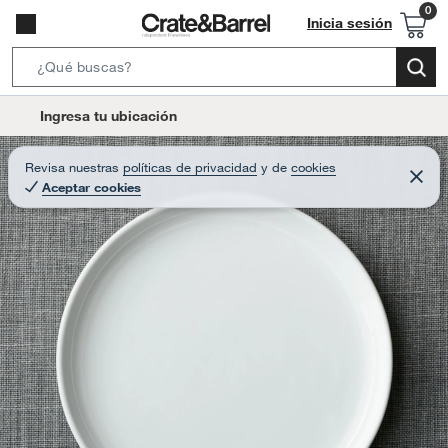
Inicia sesión
S
e
l
Ingresa tu ubicación
a
o
r
c
Revisa nuestras
políticas de privacidad
y
de
cookies
c
C
a
Aceptar cookies
e
h
r
t
r
B
a
i
r
a
o
r
n
-
i
c
o
n