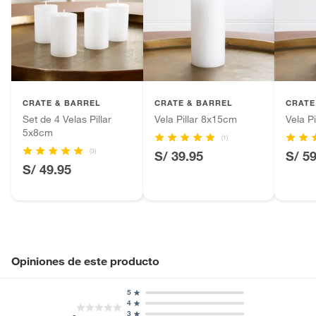
Alimentos, bebidas, fórmulas y leches para bebés.
Color
Blanco
Productos hechos a medida.
Pinturas de color a pedido.
Número de piezas
1
Plantas.
Productos que hayan sido previamente instalados.
CRATE & BARREL
CRATE & BARREL
CRATE
Baterías de auto.
Set de 4 Velas Pillar
Vela Pillar 8x15cm
Vela P
Motocicletas y bicicletas motorizadas.
5x8cm
(1)
Licores y cigarros electrónicos.
(3)
S/ 39.95
S/ 5
S/ 49.95
Opiniones de este producto
5
4
3