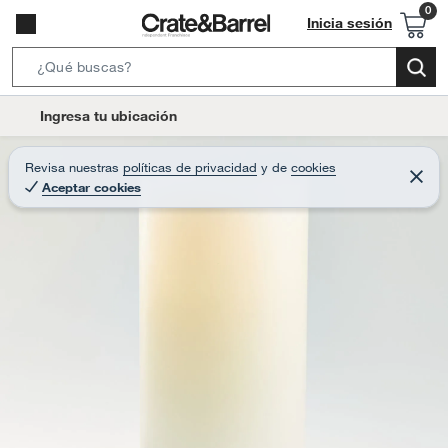
Inicia sesión
S
e
l
Ingresa tu ubicación
a
o
r
c
Revisa nuestras
políticas de privacidad
y
de
cookies
c
C
a
Aceptar cookies
e
h
r
t
r
B
a
i
r
a
o
r
n
-
i
c
o
n