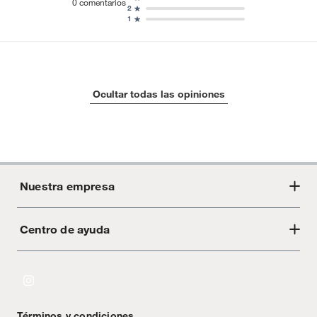
0
comentarios
2
1
Ocultar todas las opiniones
Nuestra empresa
Centro de ayuda
Acerca de Crate
Tiendas
Cambios y devoluciones
Libro de Reclamaciones
Términos y condiciones