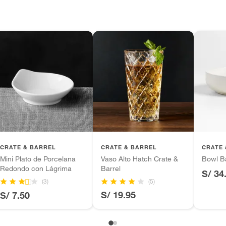
 diferentes, otras con restricciones y algunas
son:
edores tienen:
ros productos para asfalto, hormigón, albañilería.
ana
ona
tros productos para asfalto.
ésticos, tecnología, línea blanca, colchones, muebles,
inión
CRATE & BARREL
CRATE & BARREL
CRATE 
Mini Plato de Porcelana
Vaso Alto Hatch Crate &
Bowl B
Redondo con Lágrima
Barrel
S/ 34
(5)
(3)
, suplementos alimenticios, vitaminas.
S/ 19.95
S/ 7.50
mx6.98cm
as de baño con señales de uso, sin empaques, etiquetas o