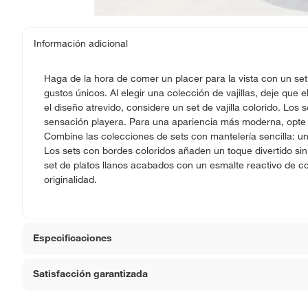
Información adicional
Haga de la hora de comer un placer para la vista con un se
gustos únicos. Al elegir una colección de vajillas, deje que el
el diseño atrevido, considere un set de vajilla colorido. Los 
sensación playera. Para una apariencia más moderna, opte 
Combíne las colecciones de sets con mantelería sencilla: un
Los sets con bordes coloridos añaden un toque divertido sin
set de platos llanos acabados con un esmalte reactivo de col
originalidad.
Especificaciones
Satisfacción garantizada
Hecho en
Indone
La mayoría de los productos tienen
30 días desde que 