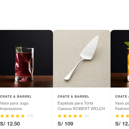
da
CRATE & BARREL
CRATE & BARREL
CRATE 
Vaso para Jugo
Espátula para Torta
Vaso pa
Impressions
Caesna ROBERT WELCH
Fashio
(17)
(1)
S/ 12.50
S/ 109
S/ 12