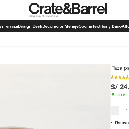
es
Terraza
Design Desk
Decoración
Menaje
Cocina
Textiles y Baño
Alf
Taza pa
S/ 24
Envío en
−
Número