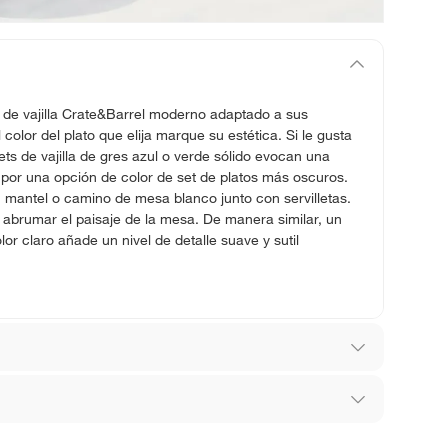
t de vajilla Crate&Barrel moderno adaptado a sus
 color del plato que elija marque su estética. Si le gusta
sets de vajilla de gres azul o verde sólido evocan una
por una opción de color de set de platos más oscuros.
 mantel o camino de mesa blanco junto con servilletas.
 abrumar el paisaje de la mesa. De manera similar, un
or claro añade un nivel de detalle suave y sutil
sia
los recibes para hacer una devolución.