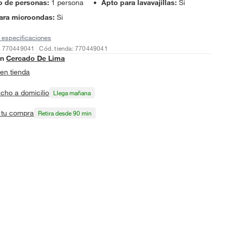
 de personas
:
1 persona
Apto para lavavajillas
:
Si
ara microondas
:
Si
 especificaciones
: 770449041
Cód. tienda: 770449041
en
Cercado De Lima
en tienda
cho a domicilio
Llega mañana
a tu compra
Retira desde 90 min