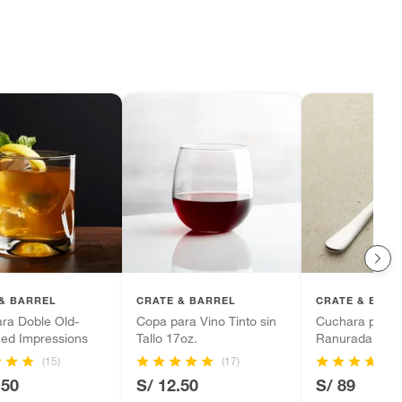
& BARREL
CRATE & BARREL
CRATE & BARR
ra Doble Old-
Copa para Vino Tinto sin
Cuchara para S
ned Impressions
Tallo 17oz.
Ranurada Caa
(15)
(17)
.50
S/ 12.50
S/ 89