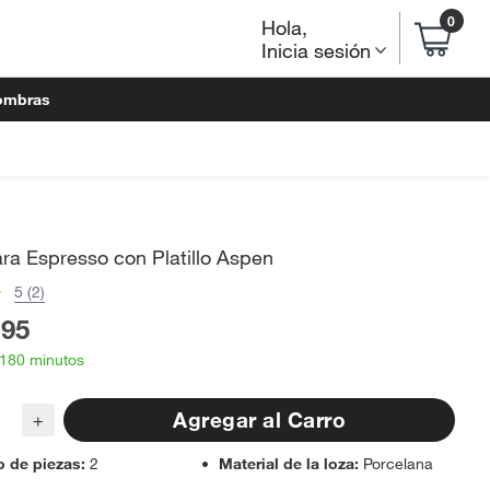
0
Hola
,
Inicia sesión
ombras
ra Espresso con Platillo Aspen
5 (2)
.95
 180 minutos
Agregar al Carro
+
 de piezas
:
2
Material de la loza
:
Porcelana