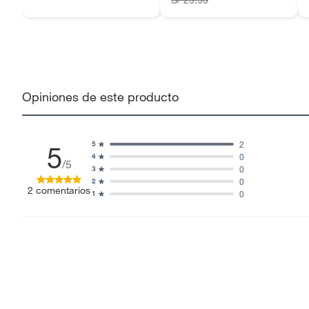
Opiniones de este producto
2
5
5
0
4
/5
0
3
0
2
2
comentarios
0
1
Ordenar por:
Mejores evaluaciones