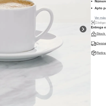
Número
Apto p
Ver más
Código
Entrega 
Stock 
Despa
Retir