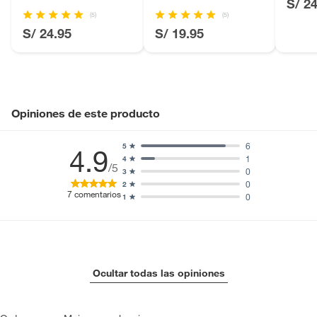
S/ 2
Licores y cigarros electrónicos.
(5)
(5)
S/ 24.95
S/ 19.95
Opiniones de este producto
6
5
4.9
1
4
/5
0
3
0
2
7
comentarios
0
1
Ocultar todas las opiniones