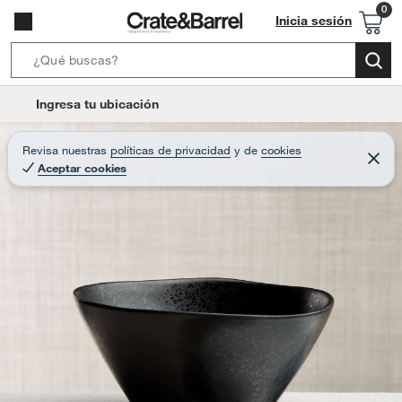
Inicia sesión
S
e
l
Ingresa tu ubicación
a
o
r
c
Revisa nuestras
políticas de privacidad
y
de
cookies
c
C
a
Aceptar cookies
e
h
r
t
r
B
a
i
r
a
o
r
n
-
i
c
o
n