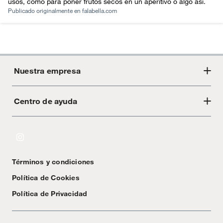
usos, como para poner frutos secos en un aperitivo o algo así.
Publicado originalmente en
falabella.com
Nuestra empresa
Centro de ayuda
Acerca de Crate
Tiendas
Cambios y devoluciones
Libro de Reclamaciones
Términos y condiciones
Textos Legales
Política de Cookies
Política de Privacidad