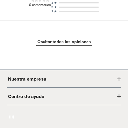
3
0
comentarios
2
1
Ocultar todas las opiniones
Nuestra empresa
Centro de ayuda
Acerca de Crate
Tiendas
Cambios y devoluciones
Libro de Reclamaciones