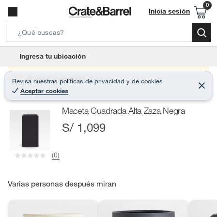
Inicia sesión
S
e
l
Ingresa tu ubicación
a
o
r
c
Producto sin stock :(
Revisa nuestras
políticas de privacidad
y
de
cookies
c
C
a
Aceptar cookies
e
h
r
t
r
B
Maceta Cuadrada Alta Zaza Negra
a
i
r
a
S/ 1,099
o
r
n
-
(0)
i
c
o
Varias personas después miran
n