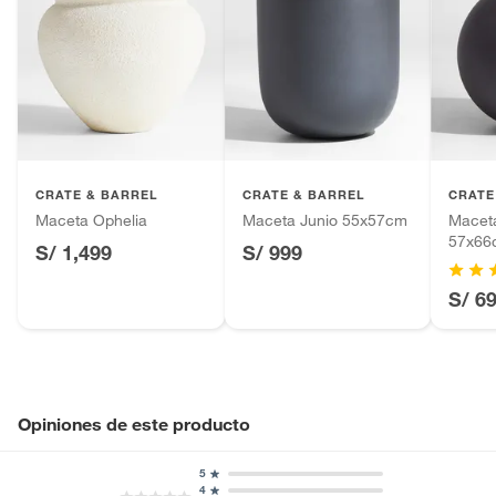
CRATE & BARREL
CRATE & BARREL
CRATE
Maceta Ophelia
Maceta Junio 55x57cm
Macet
57x66
S/ 1,499
S/ 999
S/ 6
Opiniones de este producto
5
4