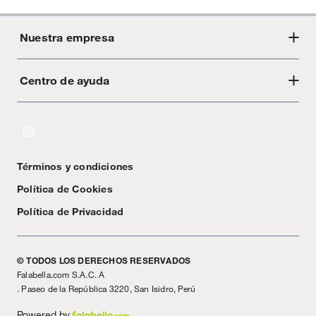
Nuestra empresa
Centro de ayuda
Acerca de Crate
Tiendas
Cambios y devoluciones
Libro de Reclamaciones
Términos y condiciones
Textos Legales
Política de Cookies
Política de Privacidad
© TODOS LOS DERECHOS RESERVADOS
Falabella.com S.A.C. A
. Paseo de la República 3220, San Isidro, Perú
Powered by