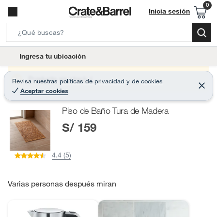
Inicia sesión
S
e
l
Ingresa tu ubicación
a
o
r
c
Producto sin stock :(
Revisa nuestras
políticas de privacidad
y
de
cookies
c
C
a
Aceptar cookies
e
h
r
t
r
B
Piso de Baño Tura de Madera
a
i
r
a
S/ 159
o
r
n
-
4.4 (5)
i
c
o
Varias personas después miran
n