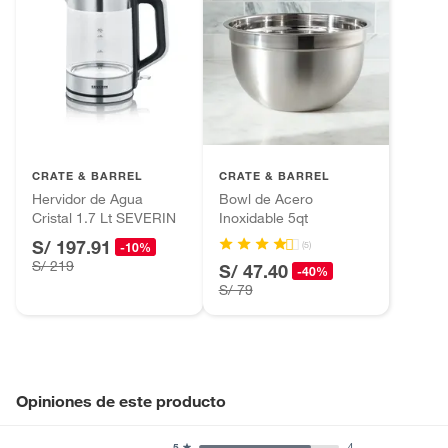
CRATE & BARREL
CRATE & BARREL
Hervidor de Agua
Bowl de Acero
Cristal 1.7 Lt SEVERIN
Inoxidable 5qt
S/ 197.91
(5)
-10%
S/ 219
S/ 47.40
-40%
S/ 79
Opiniones de este producto
4
5