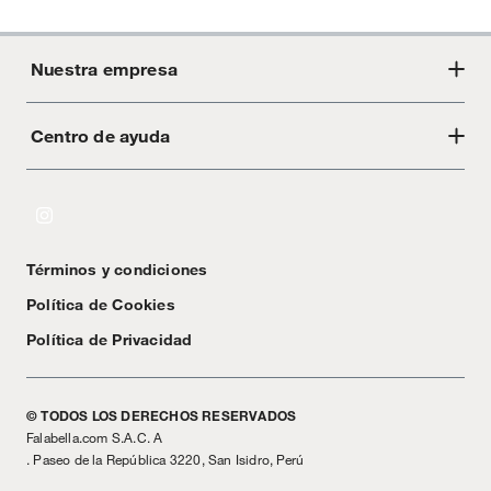
Nuestra empresa
Centro de ayuda
Acerca de Crate
Tiendas
Cambios y devoluciones
Libro de Reclamaciones
Términos y condiciones
Textos Legales
Política de Cookies
Política de Privacidad
© TODOS LOS DERECHOS RESERVADOS
Falabella.com S.A.C. A
. Paseo de la República 3220, San Isidro, Perú