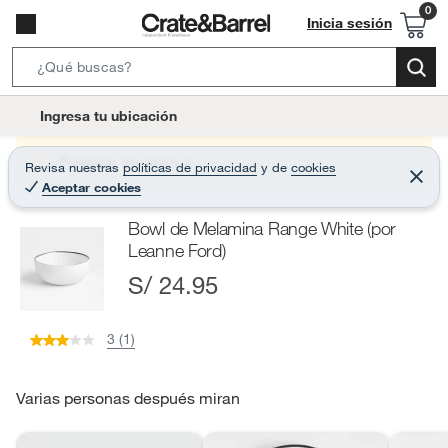
Inicia sesión
S
e
l
Ingresa tu ubicación
a
o
r
c
Producto sin stock :(
Revisa nuestras
políticas de privacidad
y
de
cookies
c
C
a
Aceptar cookies
e
h
r
t
r
B
Bowl de Melamina Range White (por
a
i
r
a
Leanne Ford)
o
r
S/ 24.95
n
-
i
3 (1)
c
o
Varias personas después miran
n