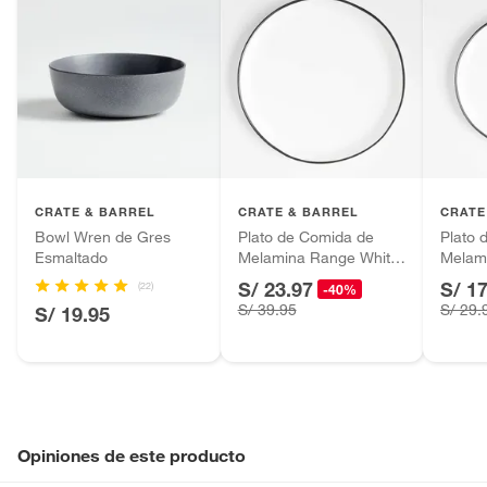
CRATE & BARREL
CRATE & BARREL
CRATE
Bowl Wren de Gres
Plato de Comida de
Plato 
Esmaltado
Melamina Range White
Melam
(por Leanne Ford)
(por L
S/ 23.97
S/ 1
(22)
-40%
S/ 39.95
S/ 29.
S/ 19.95
Opiniones de este producto