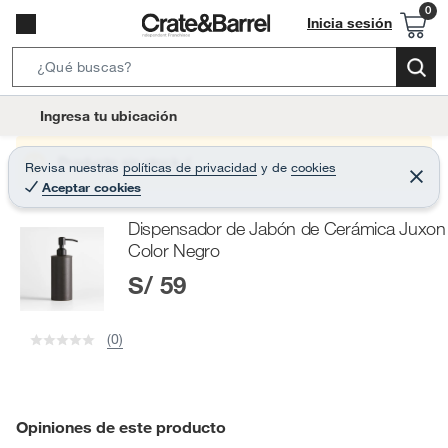
Inicia sesión
S
e
l
Ingresa tu ubicación
a
o
r
c
Producto sin stock :(
Revisa nuestras
políticas de privacidad
y
de
cookies
c
C
a
Aceptar cookies
e
h
r
t
r
B
Dispensador de Jabón de Cerámica Juxon
a
i
r
a
Color Negro
o
r
S/ 59
n
-
i
(0)
c
o
n
Opiniones de este producto