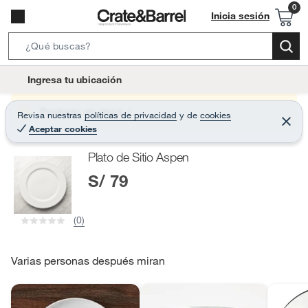
Inicia sesión
S
e
l
Ingresa tu ubicación
a
o
r
c
Producto sin stock :(
Revisa nuestras
políticas de privacidad
y
de
cookies
c
C
a
Aceptar cookies
e
h
r
t
r
B
Plato de Sitio Aspen
a
i
r
a
S/ 79
o
r
n
-
(0)
i
c
o
Varias personas después miran
n