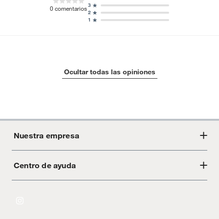
3
0
comentarios
2
1
Ocultar todas las opiniones
Nuestra empresa
Centro de ayuda
Acerca de Crate
Tiendas
Cambios y devoluciones
Libro de Reclamaciones