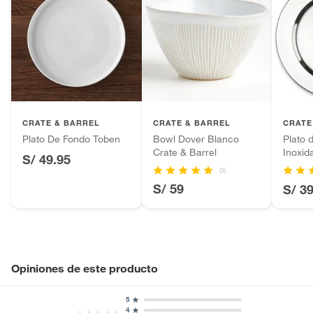
CRATE & BARREL
CRATE & BARREL
CRATE
Plato De Fondo Toben
Bowl Dover Blanco
Plato 
Crate & Barrel
Inoxid
S/ 49.95
(3)
S/ 59
S/ 3
Opiniones de este producto
5
4