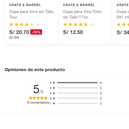
Productos que hayan sido previamente instalados.
CRATE & BARREL
CRATE & BARREL
CRATE
Baterías de auto.
Copa para Vino sin Tallo
Copa para Vino Tinto
Copa d
Tour
sin Tallo 17oz.
591 m
Motocicletas y bicicletas motorizadas.
(4)
(17)
Licores y cigarros electrónicos.
S/ 20.70
S/ 12.50
S/ 3
-70%
S/ 69
Opiniones de este producto
6
5
5
0
4
/5
0
3
0
2
6
comentarios
0
1