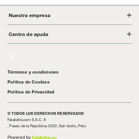
Nuestra empresa
Centro de ayuda
Acerca de Crate
Tiendas
Cambios y devoluciones
Libro de Reclamaciones
Términos y condiciones
Textos Legales
Política de Cookies
Política de Privacidad
© TODOS LOS DERECHOS RESERVADOS
Falabella.com S.A.C. A
. Paseo de la República 3220, San Isidro, Perú
Powered by