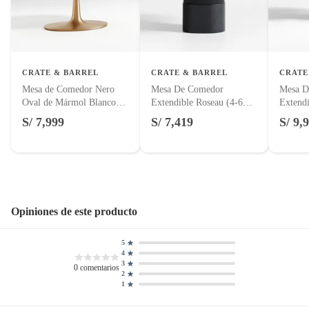
Hecho en
Vietnam
Alimentos, bebidas, fórmulas y leches para bebés.
Productos hechos a medida.
Pinturas de color a pedido.
Características
Duradero
Plantas.
CRATE & BARREL
CRATE & BARREL
CRATE
Productos que hayan sido previamente instalados.
Mesa de Comedor Nero
Mesa De Comedor
Mesa D
Color
Crema
Baterías de auto.
Oval de Mármol Blanco
Extendible Roseau (4-6
Extendi
con Base de Latón Dorado
Puestos)
Puestos
Motocicletas y bicicletas motorizadas.
S/ 7,999
S/ 7,419
S/ 9,
(4 Puestos)
Peso máximo
No aplica
Licores y cigarros electrónicos.
soportado
Ancho
46cm
Opiniones de este producto
Dificultad de armado
Media
5
4
3
0
comentarios
2
Tipo de ensamblado
Totalmente ensamblado
1