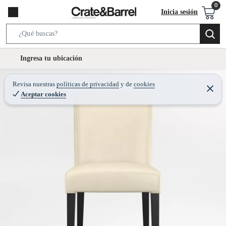
Inicia sesión
S
e
l
Ingresa tu ubicación
a
o
r
c
Revisa nuestras
políticas de privacidad
y
de
cookies
c
C
a
Aceptar cookies
e
h
r
t
r
B
a
i
r
a
o
r
n
-
i
c
o
n