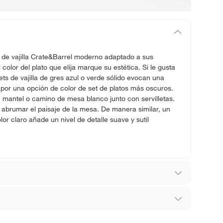
t de vajilla Crate&Barrel moderno adaptado a sus
 color del plato que elija marque su estética. Si le gusta
sets de vajilla de gres azul o verde sólido evocan una
por una opción de color de set de platos más oscuros.
 mantel o camino de mesa blanco junto con servilletas.
 abrumar el paisaje de la mesa. De manera similar, un
or claro añade un nivel de detalle suave y sutil
los recibes para hacer una devolución.