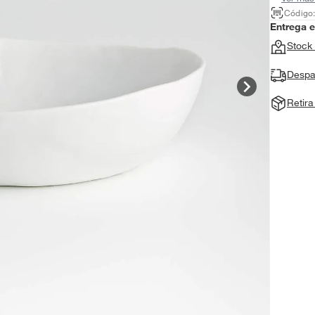
Código
Entrega 
Stock 
Despa
Retir