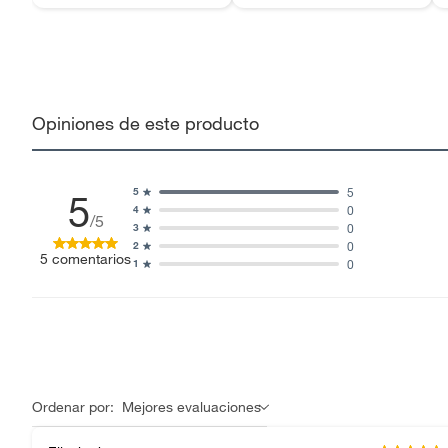
Opiniones de este producto
5
5
5
0
4
/5
0
3
0
2
5
comentarios
0
1
Ordenar por:
Mejores evaluaciones