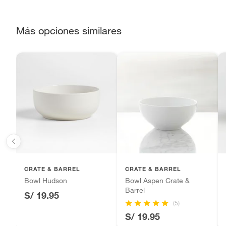
Alimentos, bebidas, fórmulas y leches para bebés.
Productos hechos a medida.
Más opciones similares
Pinturas de color a pedido.
Plantas.
Productos que hayan sido previamente instalados.
Baterías de auto.
Motocicletas y bicicletas motorizadas.
Licores y cigarros electrónicos.
CRATE & BARREL
CRATE & BARREL
Bowl Hudson
Bowl Aspen Crate &
Barrel
S/ 19.95
(5)
S/ 19.95