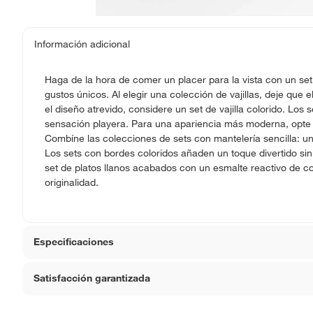
Información adicional
Haga de la hora de comer un placer para la vista con un se
gustos únicos. Al elegir una colección de vajillas, deje que el
el diseño atrevido, considere un set de vajilla colorido. Los 
sensación playera. Para una apariencia más moderna, opte 
Combíne las colecciones de sets con mantelería sencilla: un
Los sets con bordes coloridos añaden un toque divertido sin
set de platos llanos acabados con un esmalte reactivo de col
originalidad.
Especificaciones
Satisfacción garantizada
Hecho en
China
La mayoría de los productos tienen
30 días desde que 