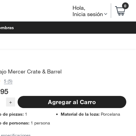
0
Hola
,
Inicia sesión
ombras
jo Mercer Crate & Barrel
5 (5)
.95
Agregar al Carro
+
 de piezas
:
1
Material de la loza
:
Porcelana
 de personas
:
1 persona
 especificaciones