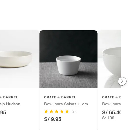
& BARREL
CRATE & BARREL
CRATE & BARR
ajo Hudson
Bowl para Salsas 11cm
Bowl para Serv
(2)
.95
S/ 65.40
-4
S/ 109
S/ 9.95