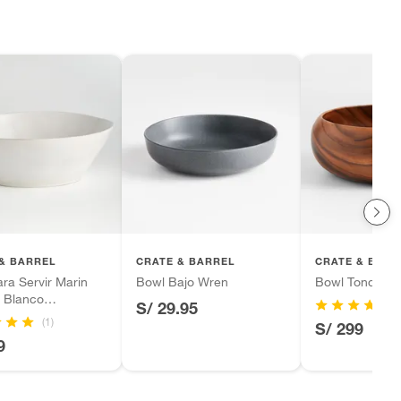
& BARREL
CRATE & BARREL
CRATE & BARR
ra Servir Marin
Bowl Bajo Wren
Bowl Tondo 3
 Blanco
S/ 29.95
Barrel
(1)
S/ 299
9