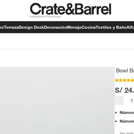
es
Terraza
Design Desk
Decoración
Menaje
Cocina
Textiles y Baño
Alf
Bowl Ba
S/ 24
−
Número
Número
Ver más