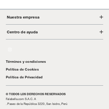
Nuestra empresa
Centro de ayuda
Acerca de Crate
Tiendas
Cambios y devoluciones
Libro de Reclamaciones
Términos y condiciones
Textos Legales
Política de Cookies
Política de Privacidad
© TODOS LOS DERECHOS RESERVADOS
Falabella.com S.A.C. A
. Paseo de la República 3220, San Isidro, Perú