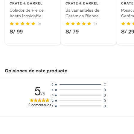
CRATE & BARREL
CRATE & BARREL
CRATE
Baterías de auto.
Colador de Pie de
Salvamanteles de
Posac
Motocicletas y bicicletas motorizadas.
Acero Inoxidable
Cerámica Blanca
Cerám
Licores y cigarros electrónicos.
(5)
(1)
S/ 99
S/ 79
S/ 2
Opiniones de este producto
2
5
5
0
4
/5
0
3
0
2
2
comentarios
0
1