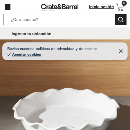
Inicia sesión
S
e
l
Ingresa tu ubicación
a
o
r
c
Revisa nuestras
políticas de privacidad
y
de
cookies
c
C
a
Aceptar cookies
e
h
r
t
r
B
a
i
r
a
o
r
n
-
i
c
o
n