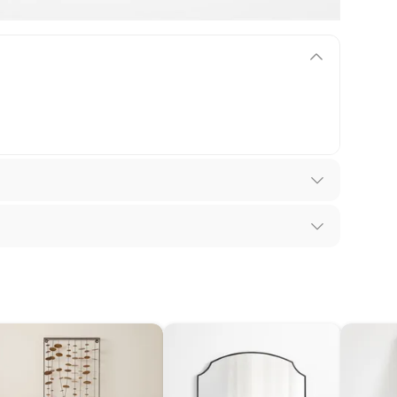
los recibes para hacer una devolución.
 diferentes, otras con restricciones y algunas
son:
edores tienen:
ros productos para asfalto, hormigón, albañilería.