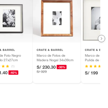
& BARREL
CRATE & BARREL
CRATE & BARR
de Foto Negro
Marco de Fotos de
Marco de Pare
ado 27x27cm
Madera Nogal 34x39cm
Pulida de 38x
(1)
(6
S/ 230.30
-30%
S/ 329
1.40
S/ 199
-40%