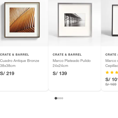
gular
CRATE & BARREL
CRATE & BARREL
CRATE 
Cuadro Antique Bronze
Marco Plateado Pulido
Marco 
38x38cm
24x24cm
Cepill
 de sala
S/ 219
S/ 139
S/ 10
S/ 169
ca