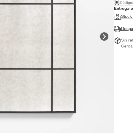
Código
Entrega 
Stock 
Despa
Sin re
Cerca