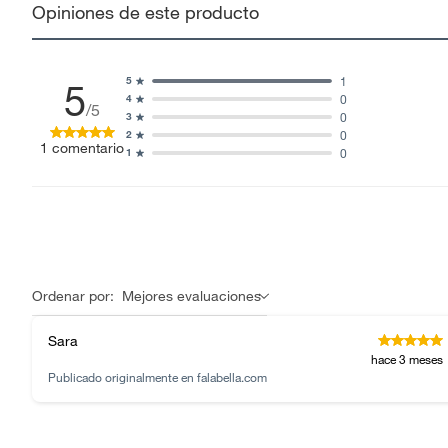
Opiniones de este producto
1
5
5
0
4
/5
0
3
0
2
1
comentario
0
1
Ordenar por:
Mejores evaluaciones
Sara
hace 3 meses
Publicado originalmente en
falabella.com