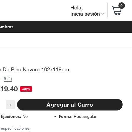
0
Hola
,
Inicia sesión
ombras
s De Piso Navara 102x119cm
5 (1)
019.40
-40%
Agregar al Carro
+
 fijaciones
:
No
Forma
:
Rectangular
 especificaciones