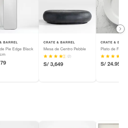
& BARREL
CRATE & BARREL
CRATE & BARR
de Pie Edge Black
Mesa de Centro Pebble
Plato de Fond
9cm
(2)
179
S/ 24.95
S/ 3,649