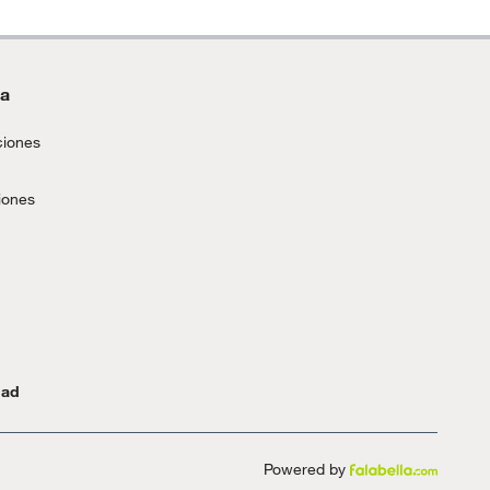
da
ciones
iones
dad
Powered by