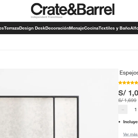
es
Terraza
Design Desk
Decoración
Menaje
Cocina
Textiles y Baño
Alf
Espejo
S/ 1,
S/ 1,699
−
Incluye
Ver más