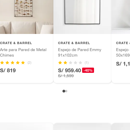
tros productos para asfalto.
ésticos, tecnología, línea blanca, colchones, muebles,
ntía se ajusta a nuestras políticas de cambios y
inión
iones.
CRATE & BARREL
CRATE & BARREL
CRATE 
Arte para Pared de Metal
Espejo de Pared Emmy
Espejo 
Chimes
91x102cm
50x16
a
(2)
(1)
S/ 1,
, suplementos alimenticios, vitaminas.
S/ 819
S/ 959.40
-40%
S/ 1,599
as de baño con señales de uso, sin empaques, etiquetas o
m