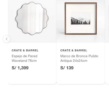
Baterías de auto.
Forma
Rectan
Motocicletas y bicicletas motorizadas.
Licores y cigarros electrónicos.
Número de piezas
1
Ancho
102cm
Alto
120cm
CRATE & BARREL
CRATE & BARREL
Espejo de Pared
Marco de Bronce Pulido
Waveland 76cm
Antique 24x24cm
Uso Recomendado
Espejos
S/ 1,399
S/ 139
Incluye
No apli