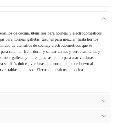
tensilios de cocina, utensilios para hornear y electrodomésticos
jas para hornear galletas, tazones para mezclar, hasta hornos
calidad de utensilios de cocinay electrodomésticos que se
para calentar, freír, dorar y saltear carnes y verduras. Ollas y
hornear galletas y merengues, así como para asar verduras.
a soufflés dulces, verduras al horno o platos de huevo al
rvir, tablas de quesos. Electrodomésticos de cocina:
ibes para hacer una devolución.