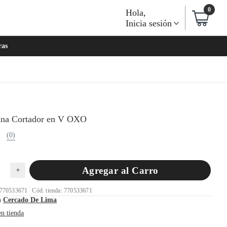
0
Hola
,
Inicia sesión
ras
na Cortador en V OXO
(0)
Agregar al Carro
+
 770533671
Cód. tienda: 770533671
n
Cercado De Lima
en tienda