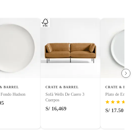
& BARREL
CRATE & BARREL
CRATE & BARR
e Fondo Hudson
Sofá Wells De Cuero 3
Plato de Ensala
Cuerpos
95
(7
S/ 16,469
S/ 17.50