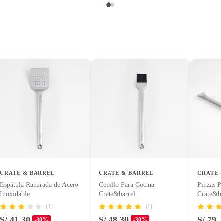
CRATE & BARREL
CRATE & BARREL
CRATE 
Espátula Ranurada de Acero
Cepillo Para Cocina
Pinzas P
Inoxidable
Crate&barrel
Crate&b
(1)
(1)
S/ 41.30
S/ 48.30
S/ 79
-30%
-30%