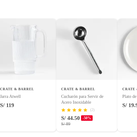
0V3
tes, otras con restricciones y algunas que no se pueden
 tienen:
uctos para asfalto, hormigón, albañilería.
uctos para asfalto.
logía, línea blanca, colchones, muebles, bicicletas y máquinas.
CRATE & BARREL
CRATE & BARREL
CRATE 
Jarra Atwell
Cucharón para Servir de
Plato d
Acero Inoxidable
S/ 119
S/ 19.
entos alimenticios, vitaminas.
(2)
S/ 44.50
-50%
con señales de uso, sin empaques, etiquetas o sellos.
S/ 89