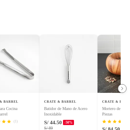
& BARREL
CRATE & BARREL
CRATE & BARR
ara Cocina
Batidor de Mano de Acero
Mortero de Made
arrel
Inoxidable
Piezas
(1)
S/ 44.50
-50%
S/ 89
S/ 84.50
-50