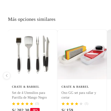
Productos hechos a medida.
Pinturas de color a pedido.
Plantas.
Más opciones similares
Productos que hayan sido previamente instalados.
Baterías de auto.
Motocicletas y bicicletas motorizadas.
Licores y cigarros electrónicos.
CRATE & BARREL
CRATE & BARREL
Set de 4 Utensilios para
Oxo GG set para rallar y
Parrilla de Mango Negro
cortar
(1)
(1)
S/ 202.30
S/ 159
-30%