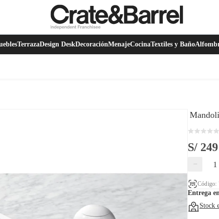
ebles
Terraza
Design Desk
Decoración
Menaje
Cocina
Textiles y Baño
Alfomb
Mandoli
S/ 249
−
Código:
Entrega e
Stock 