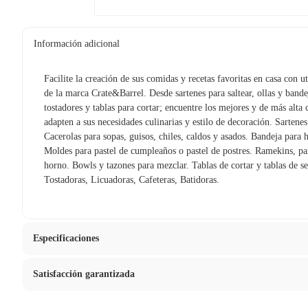
Información adicional
Facilite la creación de sus comidas y recetas favoritas en casa con u
de la marca Crate&Barrel. Desde sartenes para saltear, ollas y bande
tostadores y tablas para cortar; encuentre los mejores y de más alta 
adapten a sus necesidades culinarias y estilo de decoración. Sartenes 
Cacerolas para sopas, guisos, chiles, caldos y asados. Bandeja para 
Moldes para pastel de cumpleaños o pastel de postres. Ramekins, par
horno. Bowls y tazones para mezclar. Tablas de cortar y tablas de se
Tostadoras, Licuadoras, Cafeteras, Batidoras.
Especificaciones
Satisfacción garantizada
Hecho en
China
La mayoría de los productos tienen
30 días desde que los rec