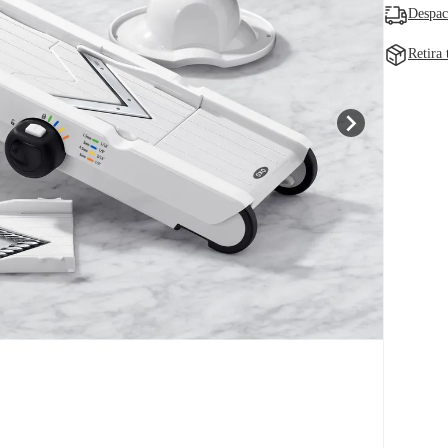
Despac
Retira