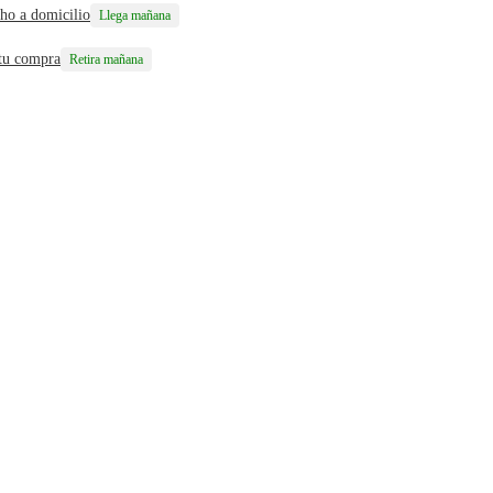
ho a domicilio
Llega mañana
 tu compra
Retira mañana