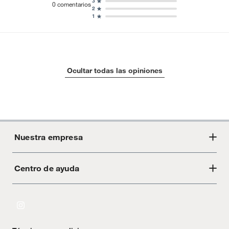
3
0
comentarios
2
1
Ocultar todas las opiniones
Nuestra empresa
Centro de ayuda
Acerca de Crate
Tiendas
Cambios y devoluciones
Libro de Reclamaciones