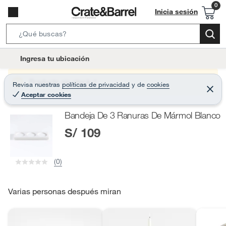
Inicia sesión
S
e
l
Ingresa tu ubicación
a
o
r
c
Producto sin stock :(
Revisa nuestras
políticas de privacidad
y
de
cookies
c
C
a
Aceptar cookies
e
h
r
t
r
B
Bandeja De 3 Ranuras De Mármol Blanco
a
i
r
a
S/ 109
o
r
n
-
(0)
i
c
o
Varias personas después miran
n