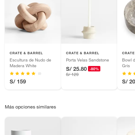
CRATE & BARREL
CRATE & BARREL
CRATE
Escultura de Nudo de
Porta Velas Sandstone
Bowl d
Madera White
Gris
S/ 25.80
-80%
(2)
S/ 129
S/ 159
S/ 2
Más opciones similares