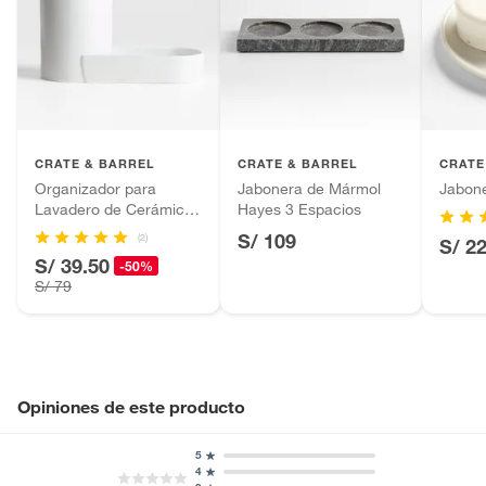
CRATE & BARREL
CRATE & BARREL
CRATE
Organizador para
Jabonera de Mármol
Jabon
Lavadero de Cerámica
Hayes 3 Espacios
Chet
S/ 109
(2)
S/ 2
S/ 39.50
-50%
S/ 79
Opiniones de este producto
5
4